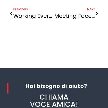
Previous
Next
Working Everywhere. Any Time. Any Place.
Meeting Face To Face Is The First Step To Success.
Hai bisogno di aiuto?
CHIAMA
VOCE AMICA!