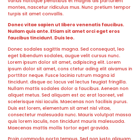
varius natoque penatibus et magnis dis parturient
montes, nascetur ridiculus mus. Nunc pretium tempor
turpis sit amet convallis.
Donec vitae sapien ut libero venenatis faucibus.
Nullam quis ante. Etiam sit amet orci eget eros
faucibus tincidunt. Duis leo.
Donec sodales sagittis magna. Sed consequat, leo
eget bibendum sodales, augue velit cursus nunc.
Lorem ipsum dolor sit amet, adipiscing elit. Lorem
ipsum dolor sit amet, cons ctetur ading elit aivamus in
porttitor neque. Fusce lacinia rutrum magna id
tincidunt. disque ac lacus vel lectus feugiat fringilla.
Nullam mattis sodales dolor a faucibus. Aenean non
aliquet metus. Sed aliquam est ac erat laoreet, vel
scelerisque nisi iaculis. Maecenas non facilisis purus.
Duis est lorem, elementum sit amet nisl vitae,
consectetur malesuada nunc. Mauris volutpat massa
quis lorem iaculis, non tincidunt mauris malesuada.
Maecenas mattis mollis tortor eget gravida.
Proin commodo porta tempus. Sed non justo aliquam