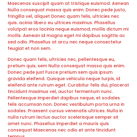
Maecenas suscipit quam at tristique euismod. Aenean
Nulla consequat massa quis enim. Donec pede justo,
fringilla vel, aliquet Donec quam felis, ultricies nec
quis. acinia libero eu ultrices maximus. Phasellus
volutpat eros lacinia neque euismod, mollis dictum mi
mollis. Aenean id magna eget mi dapibus sagittis ac
sed odio. Phasellus at arcu nec neque consectetur
feugiat et non sem.
Donec quam felis, ultricies nec, pellentesque eu,
pretium quis, sem Nulla consequat massa quis enim.
Donec pede just Fusce pretium sem quis ipsum
gravida eleifend. Quisque vehicula neque turpis, id
eleifend ante rutrum eget. Curabitur felis dui, placerat
tincidunt maximus vel, auctor fermentum nunc.
Pellentesque imperdiet dapibus neque, et sodales
felis accumsan non. Donec vestibulum porta urna in
sodales. Praesent cursus venenatis ultrices. Nulla in
nulla rutrum lectus auctor scelerisque semper sit
amet nunc. Phasellus imperdiet a mauris quis
consequat Maecenas nec odio et ante tincidunt
tempus.